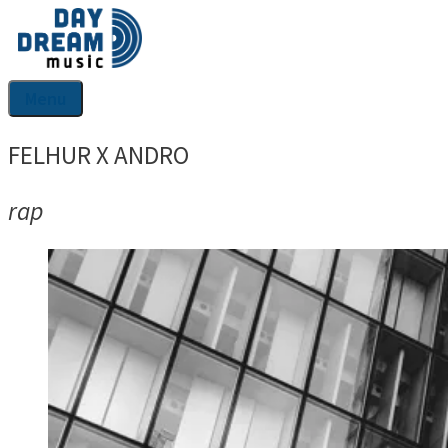
Aller
au
contenu
Menu
FELHUR X ANDRO
rap