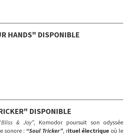
UR HANDS" DISPONIBLE
RICKER" DISPONIBLE
“
Bliss & Joy
”, Komodor poursuit son odyssée
ge sonore :
“Soul Tricker”
, r
ituel électrique
où le