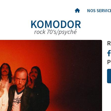
NOS SERVIC
KOMODOR
rock 70's/psyché
R
P