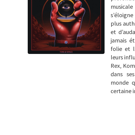
musicale
s’éloign
plus auth
et d’auda
jamais é
folie et 
leurs inf
Rex, Kom
dans ses
monde qu
certaine i