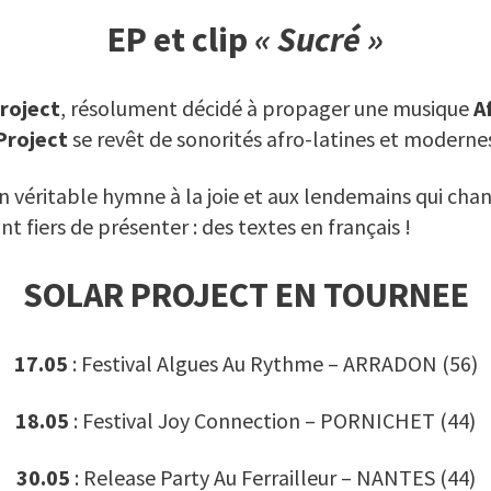
EP et clip
« Sucré »
Project
, résolument décidé à propager une musique
A
Project
se revêt de sonorités afro-latines et modernes 
n véritable hymne à la joie et aux lendemains qui chan
 fiers de présenter : des textes en français !
SOLAR PROJECT EN TOURNEE
17.05
: Festival
Algues Au Rythme
–
ARRADON (56)
18.05
:
Festival Joy Connection
–
PORNICHET (44)
30.05
:
Release Party Au Ferrailleur
– NANTES (44)