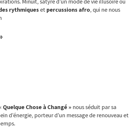
rations. Minuit, satyre d’un mode de vie illusoire où
 des rythmiques
et
percussions afro
, qui ne nous
n
»
 «
Quelque Chose à Changé »
nous séduit par sa
plein d’énergie, porteur d’un message de renouveau et
ntemps.