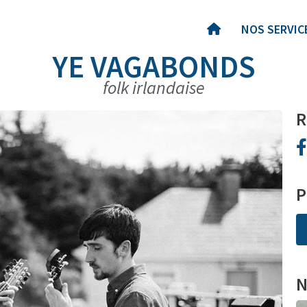
NOS SERVIC
YE VAGABONDS
folk irlandaise
R
P
N