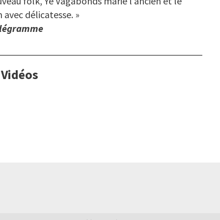
veau folk, Ye Vagabonds marie l’ancien et le
avec délicatesse. »
élégramme
Vidéos