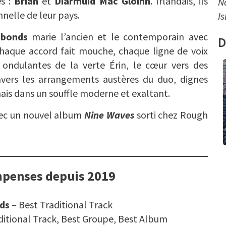
s :
Brian
et
Diarmuid Mac Gloinn
. Irlandais, ils
N
nnelle de leur pays.
I
abonds
marie l’ancien et le contemporain avec
D
chaque accord fait mouche, chaque ligne de voix
 ondulantes de la verte Érin, le cœur vers des
ravers les arrangements austères du duo, dignes
ais dans un souffle moderne et exaltant.
vec un nouvel album
Nine Waves
sorti chez Rough
mpenses depuis 2019
ds
– Best Traditional Track
ditional Track, Best Groupe, Best Album