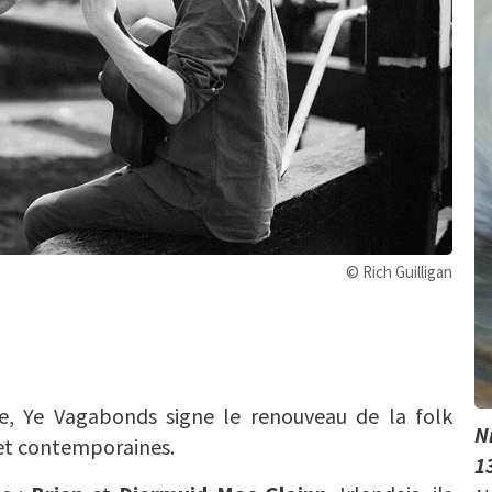
© Rich Guilligan
he, Ye Vagabonds signe le renouveau de la folk
N
 et contemporaines.
1