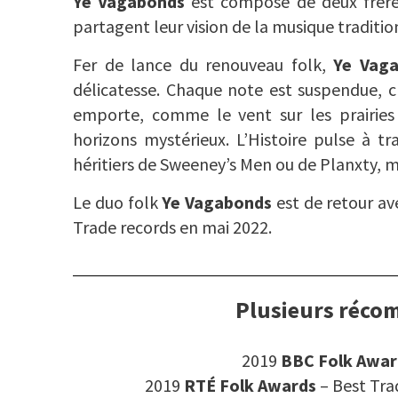
Ye Vagabonds
est composé de deux frère
partagent leur vision de la musique traditio
Fer de lance du renouveau folk,
Ye Vag
délicatesse. Chaque note est suspendue, 
emporte, comme le vent sur les prairies
horizons mystérieux. L’Histoire pulse à t
héritiers de Sweeney’s Men ou de Planxty, m
Le duo folk
Ye Vagabonds
est de retour a
Trade records en mai 2022.
Plusieurs réco
2019
BBC Folk Awar
2019
RTÉ Folk Awards
– Best Tra