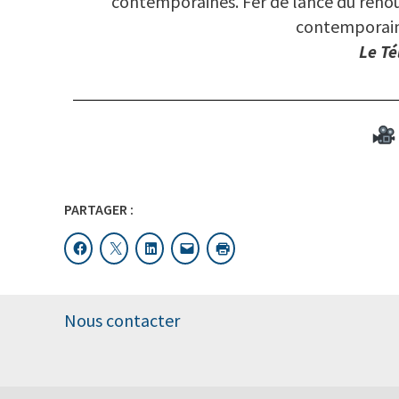
contemporaines. Fer de lance du renou
contemporain 
Le T
PARTAGER :
Nous contacter