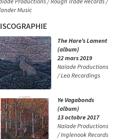
aïade Productions / Rough Trade Records /
slander Music
ISCOGRAPHIE
The Hare’s Lament
(album)
22 mars 2019
Naïade Productions
/ Lea Recordings
Ye Vagabonds
(album)
13 octobre 2017
Naïade Productions
/ Inglenook Records