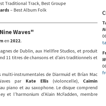
st Traditional Track, Best Groupe
wards
– Best Album Folk
C
T
N
Nine Waves"
0
um
en
2022
.
t
gnes de Dublin, aux Hellfire Studios, et produit
F
 11 titres de chansons et d’airs traditionnels et
W
0
f
és multi-instrumentales de Diarmuid et Brían Mac
Waves par
Kate Ellis
(violoncelle),
Caimin
 au piano et au saxophone. Le disque comprend
ley et l’harmonium d’Alain McFadden, membre