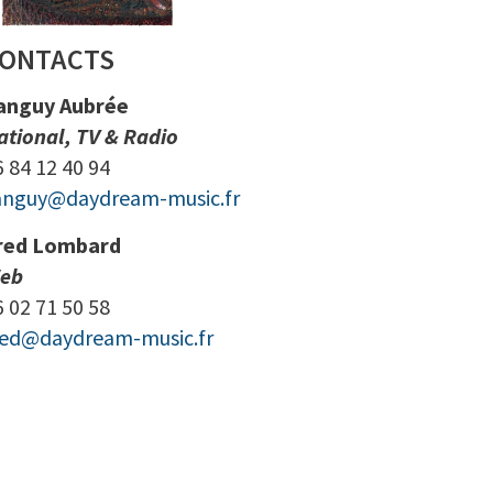
ONTACTS
anguy Aubrée
ational, TV & Radio
6 84 12 40 94
anguy@daydream-music.fr
red Lombard
eb
6 02 71 50 58
red@daydream-music.fr